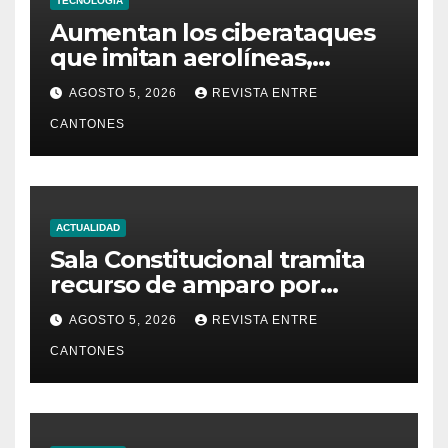
TECNOLOGÍA
Aumentan los ciberataques
que imitan aerolíneas,
hoteles y plataformas de
AGOSTO 5, 2026
REVISTA ENTRE
viaje
CANTONES
ACTUALIDAD
Sala Constitucional tramita
recurso de amparo por
presunta falta de respuesta
AGOSTO 5, 2026
REVISTA ENTRE
en relación con los
CANTONES
fundamentos técnicos del
examen de incorporación al
Colegio de Abogados