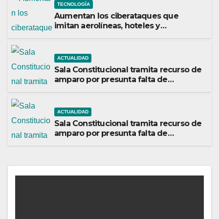
TECNOLOGÍA
Aumentan los ciberataques que
imitan aerolíneas, hoteles y
plataformas de viaje
ACTUALIDAD
Sala Constitucional tramita recurso de
amparo por presunta falta de
respuesta en relación con los
fundamentos técnicos del examen de
incorporación al Colegio de Abogados
ACTUALIDAD
Sala Constitucional tramita recurso de
amparo por presunta falta de
respuesta en relación con los
fundamentos técnicos del examen de
incorporación al Colegio de Abogados