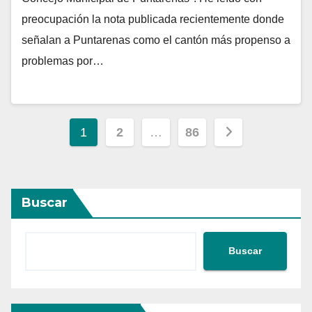
preocupación la nota publicada recientemente donde
señalan a Puntarenas como el cantón más propenso a
problemas por…
Paginación
1
2
…
86
de
entradas
Buscar
Buscar