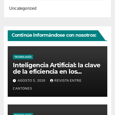
Uncategorized
Continúe informándose con nosotros:
TECNOLOGÍA
Inteligencia Artificial: la clave
de la eficiencia en los
Centros de Operaciones de
AGOSTO 5, 2026
REVISTA ENTRE
Seguridad
CANTONES