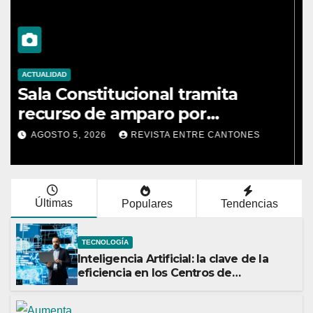
ACTUALIDAD
Sala Constitucional tramita
recurso de amparo por
presunta falta de respuesta en
AGOSTO 5, 2026
REVISTA ENTRE CANTONES
relación con los fundamentos
técnicos del examen de
incorporación al Colegio de
Últimas
Populares
Tendencias
Abogados
TECNOLOGÍA
Inteligencia Artificial: la clave de la
eficiencia en los Centros de
Operaciones de Seguridad