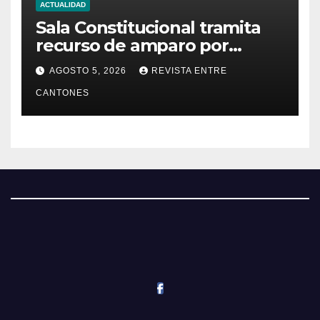
ACTUALIDAD
Sala Constitucional tramita
recurso de amparo por
presunta falta de respuesta
AGOSTO 5, 2026
REVISTA ENTRE
en relación con los
CANTONES
fundamentos técnicos del
examen de incorporación al
Colegio de Abogados