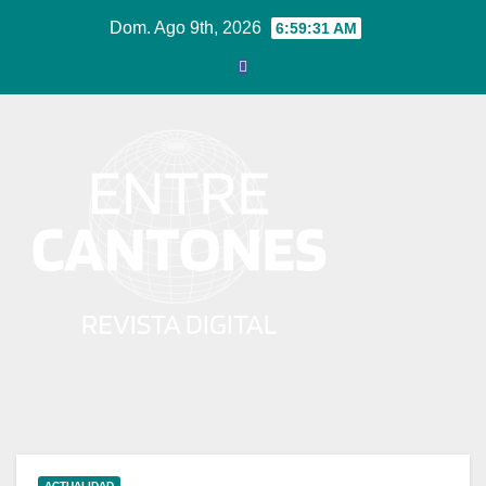
Ir
Dom. Ago 9th, 2026
6:59:32 AM
al
contenido
ACTUALIDAD