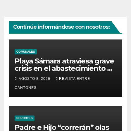
Continúe informándose con nosotros:
COMUNALES
Playa Sámara atraviesa grave
crisis en el abastecimiento de
agua potable
AGOSTO 8, 2026
REVISTA ENTRE
CANTONES
DEPORTES
Padre e Hijo “correrán” olas