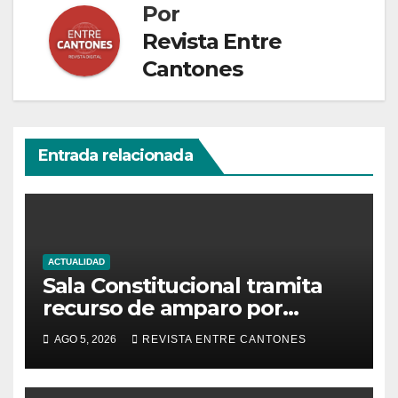
Por
Revista Entre
Cantones
Entrada relacionada
ACTUALIDAD
Sala Constitucional tramita
recurso de amparo por
presunta falta de respuesta
AGO 5, 2026
REVISTA ENTRE CANTONES
en relación con los
fundamentos técnicos del
examen de incorporación al