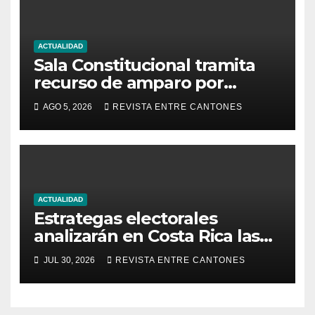
Colegio de Abogados
ACTUALIDAD
Sala Constitucional tramita
recurso de amparo por
presunta falta de respuesta
AGO 5, 2026
REVISTA ENTRE CANTONES
en relación con los
fundamentos técnicos del
examen de incorporación al
Colegio de Abogados
ACTUALIDAD
Estrategas electorales
analizarán en Costa Rica las
nuevas formas de conquistar
JUL 30, 2026
REVISTA ENTRE CANTONES
al votante