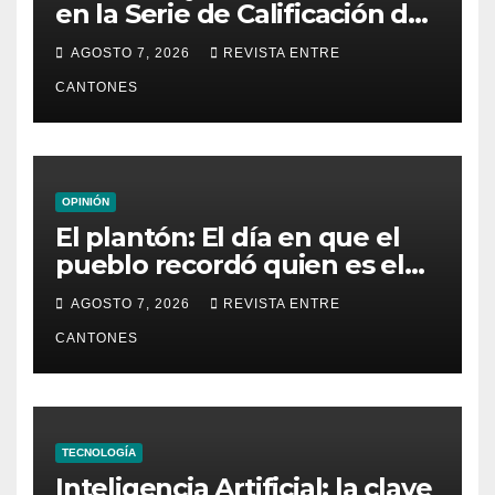
en la Serie de Calificación de
la Liga Mundial de Surf
AGOSTO 7, 2026
REVISTA ENTRE
CANTONES
OPINIÓN
El plantón: El día en que el
pueblo recordó quien es el
dueño de la República
AGOSTO 7, 2026
REVISTA ENTRE
CANTONES
TECNOLOGÍA
Inteligencia Artificial: la clave