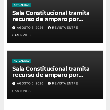
ACTUALIDAD
Sala Constitucional tramita
recurso de amparo por
presunta falta de respuesta
AGOSTO 5, 2026
REVISTA ENTRE
en relación con los
CANTONES
fundamentos técnicos del
examen de incorporación al
Colegio de Abogados
ACTUALIDAD
Sala Constitucional tramita
recurso de amparo por
presunta falta de respuesta
AGOSTO 5, 2026
REVISTA ENTRE
en relación con los
CANTONES
fundamentos técnicos del
examen de incorporación al
Colegio de Abogados