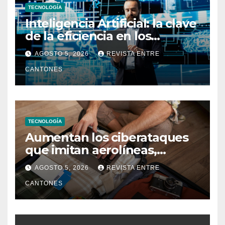
TECNOLOGÍA
Inteligencia Artificial: la clave
de la eficiencia en los
Centros de Operaciones de
AGOSTO 5, 2026
REVISTA ENTRE
Seguridad
CANTONES
TECNOLOGÍA
Aumentan los ciberataques
que imitan aerolíneas,
hoteles y plataformas de
AGOSTO 5, 2026
REVISTA ENTRE
viaje
CANTONES