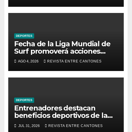
DEPORTES
Fecha de la Liga Mundial de
Surf promoverá acciones
ambientales en Playa
AGO 4, 2026
REVISTA ENTRE CANTONES
Hermosa
DEPORTES
Entrenadores destacan
beneficios deportivos de la
Serie de Calificación en Playa
JUL 31, 2026
REVISTA ENTRE CANTONES
Hermosa de Garabito