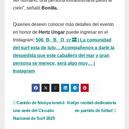
ser humano, una persona extraordinaria partió al
cielo”, señaló
Bonilla.
Quienes deseen conocer más detalles del evento
en honor de
Hertz Ungar
puede ingresar en el
Instagram
:
506_B_ B_ O_cr 🔜 | La comunidad
del surf esta de luto… Acompañenos a darle la
despedida que este caballero del mar y gran
persona se merece, será algo muy… |
Instagram
Navegación
Cantón de Nicoya tendrá
Keilyn recibió dedicatoria
una sede del Circuito
en partido de fútbol
de
Nacional de Surf 2025
entradas