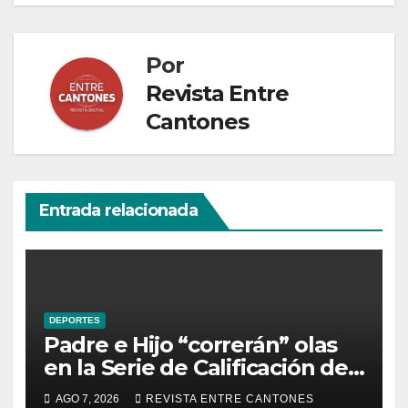
Por
Revista Entre
Cantones
Entrada relacionada
DEPORTES
Padre e Hijo “correrán” olas
en la Serie de Calificación de
la Liga Mundial de Surf
AGO 7, 2026
REVISTA ENTRE CANTONES