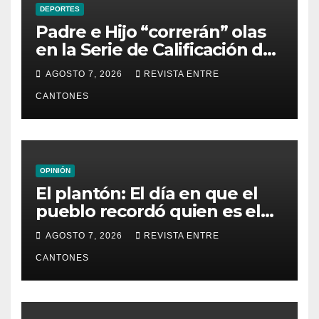
DEPORTES
Padre e Hijo “correrán” olas
en la Serie de Calificación de
la Liga Mundial de Surf
AGOSTO 7, 2026
REVISTA ENTRE
CANTONES
OPINIÓN
El plantón: El día en que el
pueblo recordó quien es el
dueño de la República
AGOSTO 7, 2026
REVISTA ENTRE
CANTONES