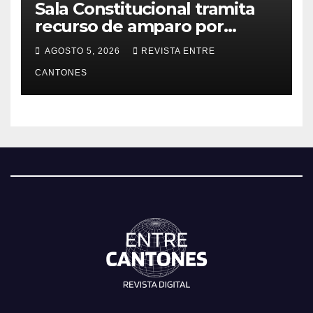
Sala Constitucional tramita
recurso de amparo por
presunta falta de respuesta
AGOSTO 5, 2026
REVISTA ENTRE
en relación con los
CANTONES
fundamentos técnicos del
examen de incorporación al
Colegio de Abogados