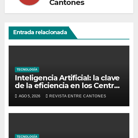
Cantones
Entrada relacionada
TECNOLOGÍA
Inteligencia Artificial: la clave
de la eficiencia en los Centros
de Operaciones de Seguridad
AGO 5, 2026
REVISTA ENTRE CANTONES
TECNOLOGÍA