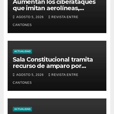
Aumentan los ciberataques
que imitan aerolíneas,
hoteles y plataformas de
AGOSTO 5, 2026
REVISTA ENTRE
viaje
CANTONES
ACTUALIDAD
Sala Constitucional tramita
recurso de amparo por
presunta falta de respuesta
AGOSTO 5, 2026
REVISTA ENTRE
en relación con los
CANTONES
fundamentos técnicos del
examen de incorporación al
Colegio de Abogados
ACTUALIDAD