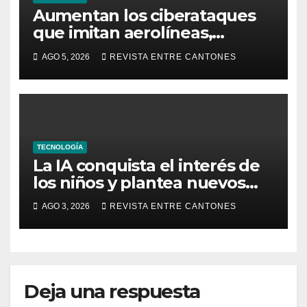
Aumentan los ciberataques
que imitan aerolíneas,
hoteles y plataformas de viaje
AGO 5, 2026
REVISTA ENTRE CANTONES
TECNOLOGÍA
La IA conquista el interés de
los niños y plantea nuevos
retos para su seguridad
AGO 3, 2026
REVISTA ENTRE CANTONES
digital
Deja una respuesta