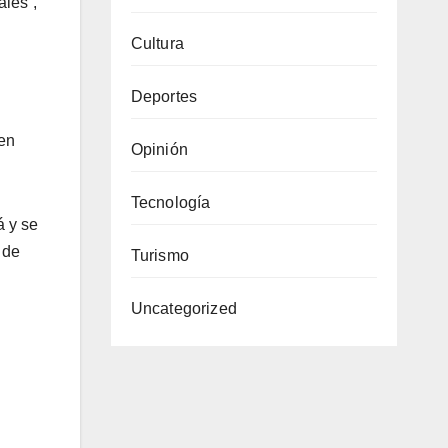
les”,
Cultura
Deportes
 en
Opinión
Tecnología
á y se
 de
Turismo
Uncategorized