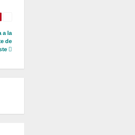
 a la
te de
ste