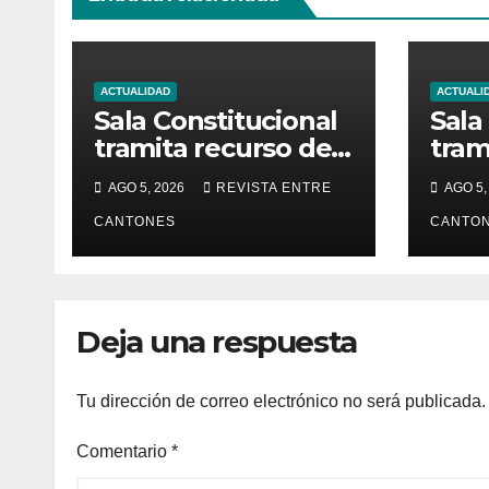
ACTUALIDAD
ACTUALI
Sala Constitucional
Sala
tramita recurso de
tram
amparo por
amp
AGO 5, 2026
REVISTA ENTRE
AGO 5,
presunta falta de
pres
respuesta en
CANTONES
resp
CANTO
relación con los
rela
fundamentos
fun
técnicos del
técn
Deja una respuesta
examen de
exa
incorporación al
inco
Colegio de
Cole
Tu dirección de correo electrónico no será publicada.
Abogados
Abo
Comentario
*