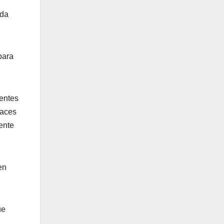
ada
para
entes
caces
ente
en
ue