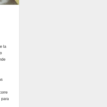
e la
go
onde
as
corre
n para