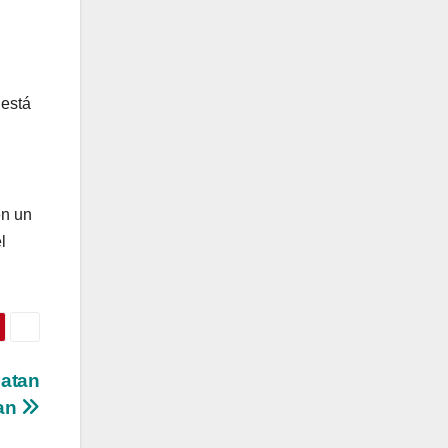
 está
en un
l
matan
an