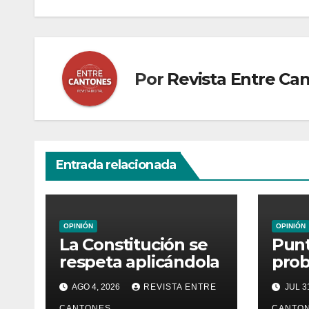
entradas
Por
Revista Entre Ca
Entrada relacionada
OPINIÓN
OPINIÓN
La Constitución se
Punt
respeta aplicándola
prob
tamb
AGO 4, 2026
REVISTA ENTRE
JUL 3
gent
CANTONES
CANTO