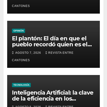
CANTONES
OPINIÓN
El plantón: El día en que el
pueblo recordó quien es el
dueño de la República
AGOSTO 7, 2026
REVISTA ENTRE
CANTONES
TECNOLOGÍA
Inteligencia Artificial: la clave
de la eficiencia en los
Centros de Operaciones de
AGOSTO 5, 2026
REVISTA ENTRE