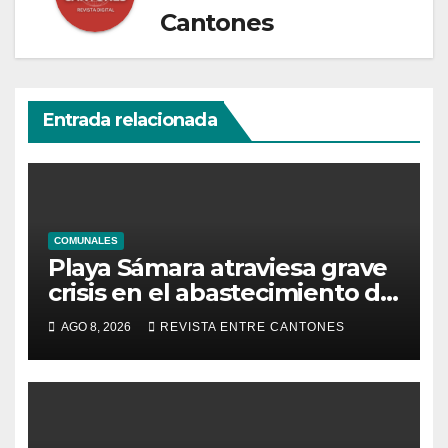
Cantones
Entrada relacionada
COMUNALES
Playa Sámara atraviesa grave
crisis en el abastecimiento de
agua potable
AGO 8, 2026
REVISTA ENTRE CANTONES