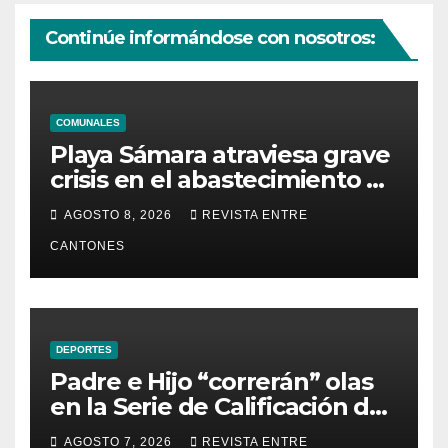
Continúe informándose con nosotros:
COMUNALES
Playa Sámara atraviesa grave
crisis en el abastecimiento de
agua potable
AGOSTO 8, 2026
REVISTA ENTRE
CANTONES
DEPORTES
Padre e Hijo “correrán” olas
en la Serie de Calificación de
la Liga Mundial de Surf
AGOSTO 7, 2026
REVISTA ENTRE