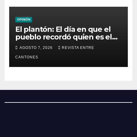
OPINIÓN
El plantón: El día en que el
pueblo recordó quien es el
dueño de la República
AGOSTO 7, 2026
REVISTA ENTRE
CANTONES