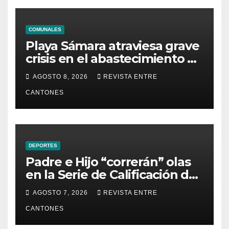
COMUNALES
Playa Sámara atraviesa grave
crisis en el abastecimiento de
agua potable
AGOSTO 8, 2026
REVISTA ENTRE
CANTONES
DEPORTES
Padre e Hijo “correrán” olas
en la Serie de Calificación de
la Liga Mundial de Surf
AGOSTO 7, 2026
REVISTA ENTRE
CANTONES