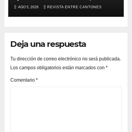
hoteles y plataformas de viaje
AGO 5, 2026
REVISTA ENTRE CANTONES
Deja una respuesta
Tu dirección de correo electrónico no será publicada.
Los campos obligatorios están marcados con
*
Comentario
*