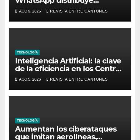
WhatsApp distribuye
malware con falsas facturas
AGO 9, 2026
REVISTA ENTRE CANTONES
TECNOLOGÍA
Inteligencia Artificial: la clave
de la eficiencia en los Centros
de Operaciones de Seguridad
AGO 5, 2026
REVISTA ENTRE CANTONES
TECNOLOGÍA
Aumentan los ciberataques
que imitan aerolíneas,