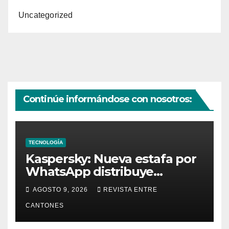
Uncategorized
Continúe informándose con nosotros:
TECNOLOGÍA
Kaspersky: Nueva estafa por
WhatsApp distribuye
malware con falsas facturas
AGOSTO 9, 2026
REVISTA ENTRE
CANTONES