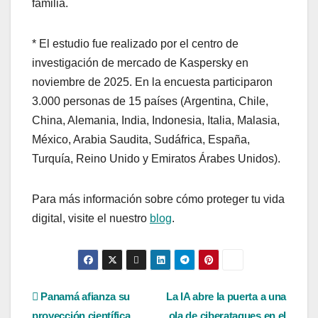
familia.
* El estudio fue realizado por el centro de
investigación de mercado de Kaspersky en
noviembre de 2025. En la encuesta participaron
3.000 personas de 15 países (Argentina, Chile,
China, Alemania, India, Indonesia, Italia, Malasia,
México, Arabia Saudita, Sudáfrica, España,
Turquía, Reino Unido y Emiratos Árabes Unidos).
Para más información sobre cómo proteger tu vida
digital, visite el nuestro
blog
.
Navegación
Panamá afianza su
La IA abre la puerta a una
proyección científica
ola de ciberataques en el