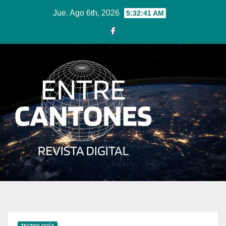
Ir
Jue. Ago 6th, 2026
5:32:41 AM
al
contenido
TECNOLOGÍA