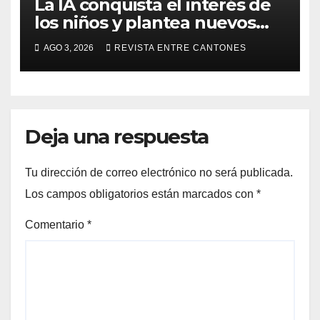
La IA conquista el interés de
los niños y plantea nuevos
retos para su seguridad
AGO 3, 2026
REVISTA ENTRE CANTONES
digital
Deja una respuesta
Tu dirección de correo electrónico no será publicada.
Los campos obligatorios están marcados con
*
Comentario
*