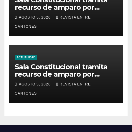
recurso de amparo por
presunta falta de respuesta
AGOSTO 5, 2026
REVISTA ENTRE
en relación con los
CANTONES
fundamentos técnicos del
examen de incorporación al
Colegio de Abogados
ACTUALIDAD
Sala Constitucional tramita
recurso de amparo por
presunta falta de respuesta
AGOSTO 5, 2026
REVISTA ENTRE
en relación con los
CANTONES
fundamentos técnicos del
examen de incorporación al
Colegio de Abogados