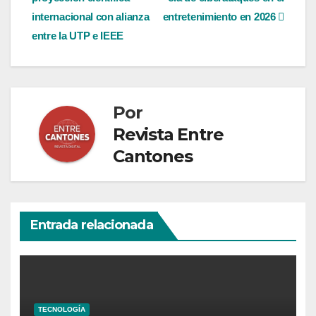
de
internacional con alianza
entretenimiento en 2026
entradas
entre la UTP e IEEE
Por
Revista Entre
Cantones
Entrada relacionada
TECNOLOGÍA