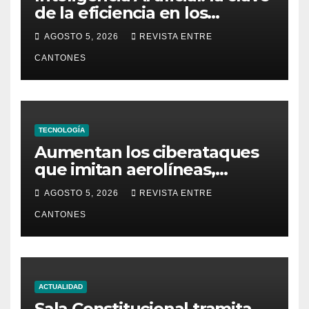
de la eficiencia en los
Centros de Operaciones de
AGOSTO 5, 2026
REVISTA ENTRE
Seguridad
CANTONES
TECNOLOGÍA
Aumentan los ciberataques
que imitan aerolíneas,
hoteles y plataformas de
AGOSTO 5, 2026
REVISTA ENTRE
viaje
CANTONES
ACTUALIDAD
Sala Constitucional tramita