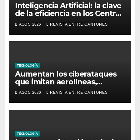
Inteligencia Artificial: la clave
de la eficiencia en los Centros
de Operaciones de Seguridad
AGO 5, 2026
REVISTA ENTRE CANTONES
TECNOLOGÍA
Aumentan los ciberataques
que imitan aerolíneas,
hoteles y plataformas de viaje
AGO 5, 2026
REVISTA ENTRE CANTONES
TECNOLOGÍA