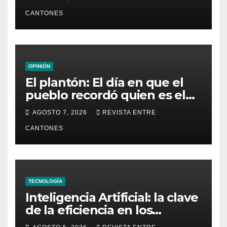
CANTONES
OPINIÓN
El plantón: El día en que el
pueblo recordó quien es el
dueño de la República
AGOSTO 7, 2026
REVISTA ENTRE
CANTONES
TECNOLOGÍA
Inteligencia Artificial: la clave
de la eficiencia en los
Centros de Operaciones de