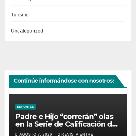
Turismo
Uncategorized
Continúe informándose con nosotros:
DEPORTES
Padre e Hijo “correrán” olas
en la Serie de Calificación de
la Liga Mundial de Surf
AGOSTO 7, 2026
REVISTA ENTRE