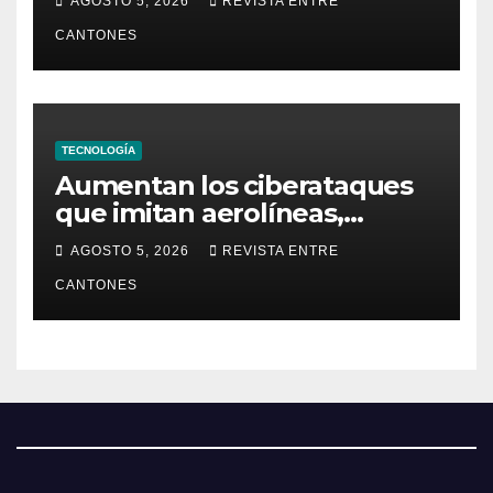
AGOSTO 5, 2026
REVISTA ENTRE
Seguridad
CANTONES
TECNOLOGÍA
Aumentan los ciberataques
que imitan aerolíneas,
hoteles y plataformas de
AGOSTO 5, 2026
REVISTA ENTRE
viaje
CANTONES