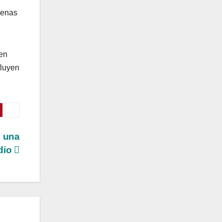
buenas
 en
fluyen
o una
udio