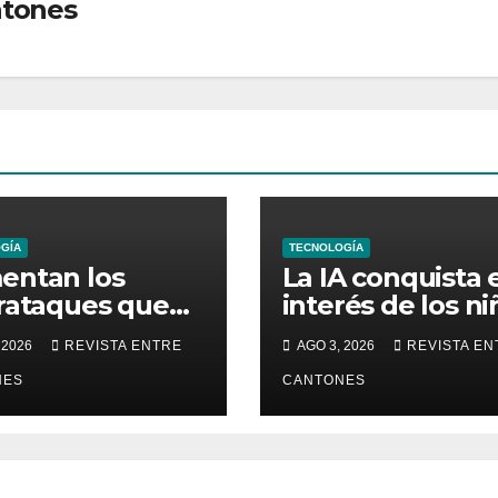
ntones
GÍA
TECNOLOGÍA
entan los
La IA conquista 
rataques que
interés de los ni
an aerolíneas,
y plantea nuevo
 2026
REVISTA ENTRE
AGO 3, 2026
REVISTA EN
les y
retos para su
aformas de
NES
seguridad digita
CANTONES