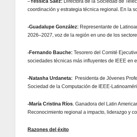
–
Yessica Saez:
Directora de la Sociedad de Tel
coordinación y estrategia técnica regional. En la
-Guadalupe González:
Representante de Latinoam
2026–2027, voz de la región en uno de los sectores
-Fernando Bauche:
Tesorero del Comité Ejecutivo
sociedades técnicas más influyentes de IEEE en 
-Natasha Urdaneta:
Presidenta de Jóvenes Profe
Sociedad de la Computación de IEEE-Latinoamérica
-María Cristina Ríos
. Ganadora del Latin Ameri
Reconocimiento regional a impacto, liderazgo y con
Razones del éxito