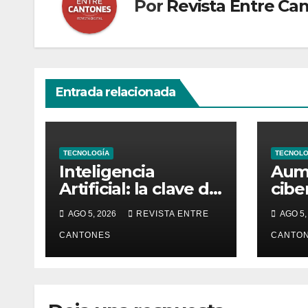
Por
Revista Entre Ca
Entrada relacionada
TECNOLOGÍA
TECNOLO
Inteligencia
Aum
Artificial: la clave de
cibe
la eficiencia en los
imit
AGO 5, 2026
REVISTA ENTRE
AGO 5,
Centros de
hote
Operaciones de
CANTONES
plat
CANTO
Seguridad
viaje