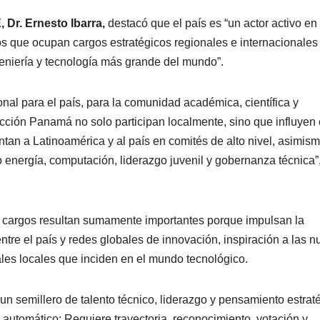
 Dr. Ernesto Ibarra,
destacó que el país es “un actor activo en 
ios que ocupan cargos estratégicos regionales e internacionales
geniería y tecnología más grande del mundo”.
ional para el país, para la comunidad académica, científica y
ión Panamá no solo participan localmente, sino que influyen 
tan a Latinoamérica y al país en comités de alto nivel, asimis
 energía, computación, liderazgo juvenil y gobernanza técnica”
 cargos resultan sumamente importantes porque impulsan la
ntre el país y redes globales de innovación, inspiración a las 
les locales que inciden en el mundo tecnológico.
n semillero de talento técnico, liderazgo y pensamiento estrat
 automático: Requiere trayectoria, reconocimiento, votación y