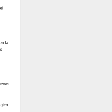
el
en la
mo
,
nuevas
égico.