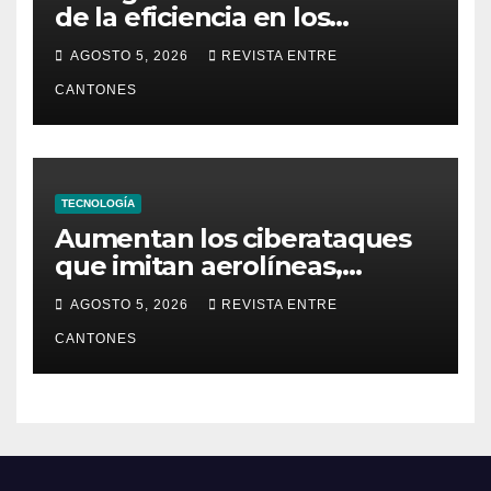
de la eficiencia en los
Centros de Operaciones de
AGOSTO 5, 2026
REVISTA ENTRE
Seguridad
CANTONES
TECNOLOGÍA
Aumentan los ciberataques
que imitan aerolíneas,
hoteles y plataformas de
AGOSTO 5, 2026
REVISTA ENTRE
viaje
CANTONES