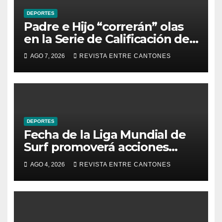
DEPORTES
Padre e Hijo “correrán” olas
en la Serie de Calificación de
la Liga Mundial de Surf
AGO 7, 2026
REVISTA ENTRE CANTONES
DEPORTES
Fecha de la Liga Mundial de
Surf promoverá acciones
ambientales en Playa
AGO 4, 2026
REVISTA ENTRE CANTONES
Hermosa