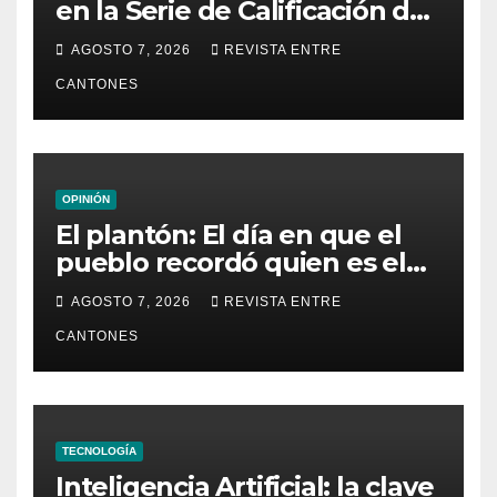
en la Serie de Calificación de
la Liga Mundial de Surf
AGOSTO 7, 2026
REVISTA ENTRE
CANTONES
OPINIÓN
El plantón: El día en que el
pueblo recordó quien es el
dueño de la República
AGOSTO 7, 2026
REVISTA ENTRE
CANTONES
TECNOLOGÍA
Inteligencia Artificial: la clave