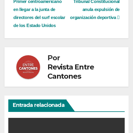
Primer centroamericano
Tribunal Constitucional
de
en llegar a la junta de
anula expulsión de
entradas
directores del surf escolar
organización deportiva
de los Estado Unidos
Por
Revista Entre
Cantones
Entrada relacionada