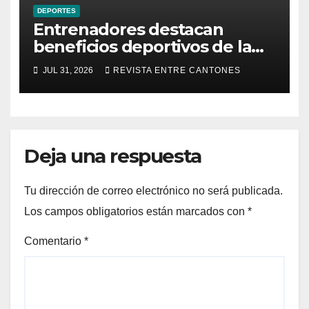
DEPORTES
Entrenadores destacan
beneficios deportivos de la
Serie de Calificación en Playa
JUL 31, 2026
REVISTA ENTRE CANTONES
Hermosa de Garabito
Deja una respuesta
Tu dirección de correo electrónico no será publicada.
Los campos obligatorios están marcados con
*
Comentario
*