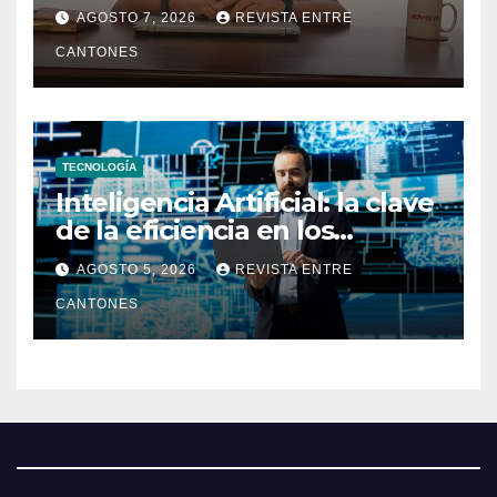
dueño de la República
AGOSTO 7, 2026
REVISTA ENTRE
CANTONES
TECNOLOGÍA
Inteligencia Artificial: la clave
de la eficiencia en los
Centros de Operaciones de
AGOSTO 5, 2026
REVISTA ENTRE
Seguridad
CANTONES