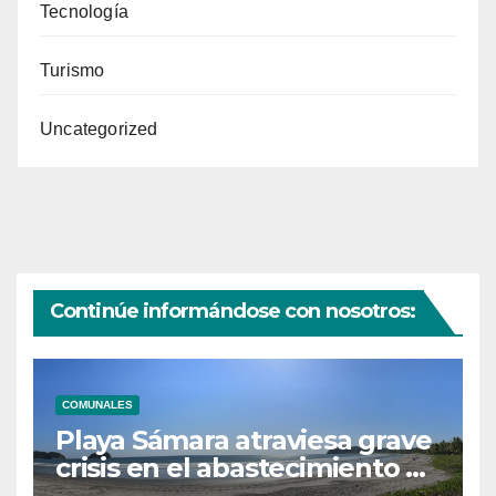
Tecnología
Turismo
Uncategorized
Continúe informándose con nosotros:
COMUNALES
Playa Sámara atraviesa grave
crisis en el abastecimiento de
agua potable