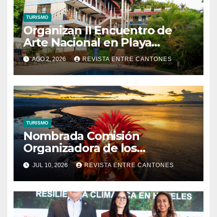
TURISMO
Organizan II Encuentro de
Arte Nacional en Playa
Manuel Antonio
AGO 2, 2026
REVISTA ENTRE CANTONES
TURISMO
Nombrada Comisión
Organizadora de los
Carnavales de Puntarenas
JUL 10, 2026
REVISTA ENTRE CANTONES
2027