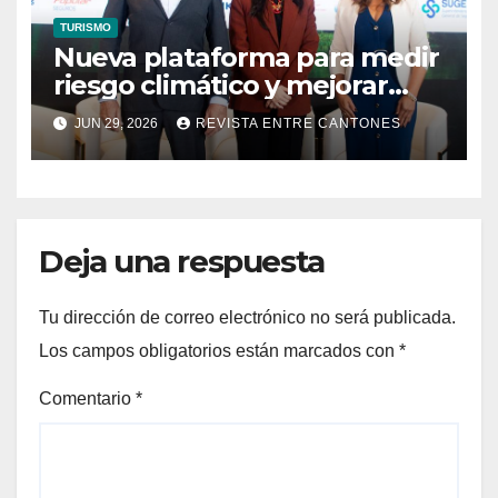
TURISMO
Nueva plataforma para medir
riesgo climático y mejorar
resiliencia en sector hotelero
JUN 29, 2026
REVISTA ENTRE CANTONES
Deja una respuesta
Tu dirección de correo electrónico no será publicada.
Los campos obligatorios están marcados con
*
Comentario
*