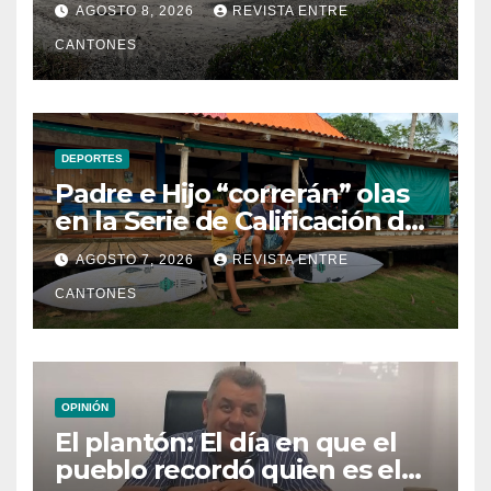
AGOSTO 8, 2026
REVISTA ENTRE
CANTONES
DEPORTES
Padre e Hijo “correrán” olas
en la Serie de Calificación de
la Liga Mundial de Surf
AGOSTO 7, 2026
REVISTA ENTRE
CANTONES
OPINIÓN
El plantón: El día en que el
pueblo recordó quien es el