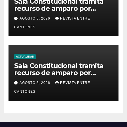
Sala Constitucional tramita
recurso de amparo por
presunta falta de respuesta
AGOSTO 5, 2026
REVISTA ENTRE
en relación con los
CANTONES
fundamentos técnicos del
examen de incorporación al
Colegio de Abogados
ACTUALIDAD
Sala Constitucional tramita
recurso de amparo por
presunta falta de respuesta
AGOSTO 5, 2026
REVISTA ENTRE
en relación con los
CANTONES
fundamentos técnicos del
examen de incorporación al
Colegio de Abogados