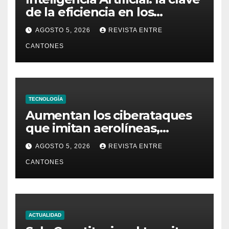
de la eficiencia en los
Centros de Operaciones de
AGOSTO 5, 2026
REVISTA ENTRE
Seguridad
CANTONES
TECNOLOGÍA
Aumentan los ciberataques
que imitan aerolíneas,
hoteles y plataformas de
AGOSTO 5, 2026
REVISTA ENTRE
viaje
CANTONES
ACTUALIDAD