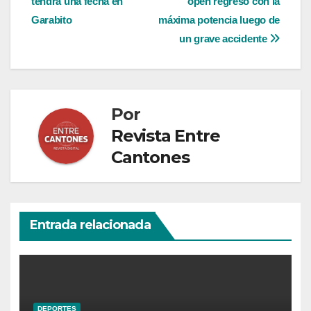
tendrá una fecha en
open regresó con la
de
Garabito
máxima potencia luego de
entradas
un grave accidente
Por
Revista Entre
Cantones
Entrada relacionada
DEPORTES