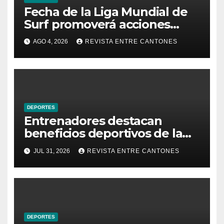
Fecha de la Liga Mundial de
Surf promoverá acciones
ambientales en Playa
AGO 4, 2026
REVISTA ENTRE CANTONES
Hermosa
DEPORTES
Entrenadores destacan
beneficios deportivos de la
Serie de Calificación en Playa
JUL 31, 2026
REVISTA ENTRE CANTONES
Hermosa de Garabito
DEPORTES