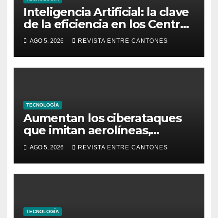
Inteligencia Artificial: la clave
de la eficiencia en los Centros
de Operaciones de Seguridad
AGO 5, 2026
REVISTA ENTRE CANTONES
TECNOLOGÍA
Aumentan los ciberataques
que imitan aerolíneas,
hoteles y plataformas de viaje
AGO 5, 2026
REVISTA ENTRE CANTONES
TECNOLOGÍA