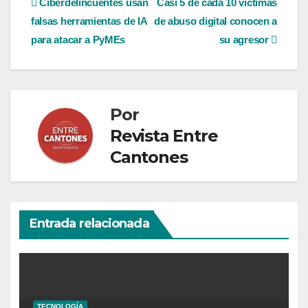
Navegación
Ciberdelincuentes usan
Casi 5 de cada 10 víctimas
falsas herramientas de IA
de abuso digital conocen a
de
para atacar a PyMEs
su agresor
entradas
Por
Revista Entre
Cantones
Entrada relacionada
TECNOLOGÍA