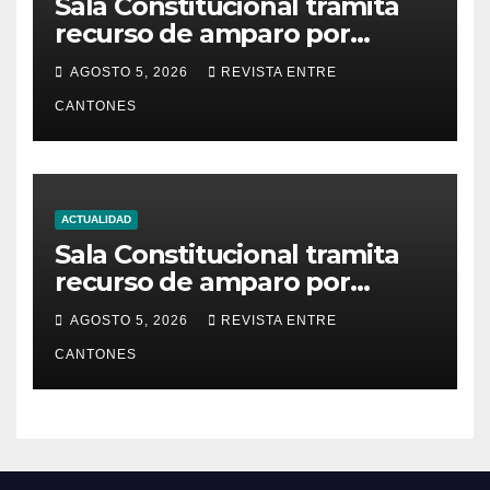
Sala Constitucional tramita
recurso de amparo por
presunta falta de respuesta
AGOSTO 5, 2026
REVISTA ENTRE
en relación con los
CANTONES
fundamentos técnicos del
examen de incorporación al
Colegio de Abogados
ACTUALIDAD
Sala Constitucional tramita
recurso de amparo por
presunta falta de respuesta
AGOSTO 5, 2026
REVISTA ENTRE
en relación con los
CANTONES
fundamentos técnicos del
examen de incorporación al
Colegio de Abogados