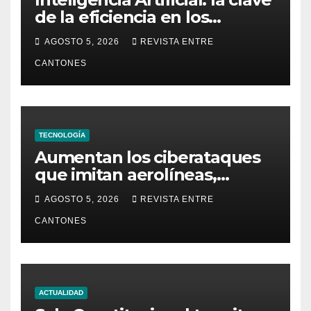
de la eficiencia en los
Centros de Operaciones de
AGOSTO 5, 2026
REVISTA ENTRE
Seguridad
CANTONES
TECNOLOGÍA
Aumentan los ciberataques
que imitan aerolíneas,
hoteles y plataformas de
AGOSTO 5, 2026
REVISTA ENTRE
viaje
CANTONES
ACTUALIDAD