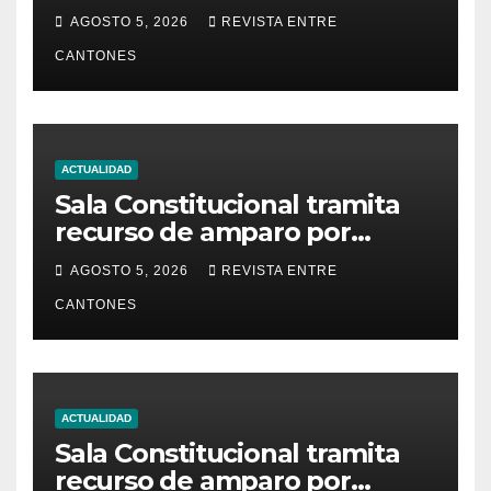
hoteles y plataformas de
AGOSTO 5, 2026
REVISTA ENTRE
viaje
CANTONES
ACTUALIDAD
Sala Constitucional tramita
recurso de amparo por
presunta falta de respuesta
AGOSTO 5, 2026
REVISTA ENTRE
en relación con los
CANTONES
fundamentos técnicos del
examen de incorporación al
Colegio de Abogados
ACTUALIDAD
Sala Constitucional tramita
recurso de amparo por