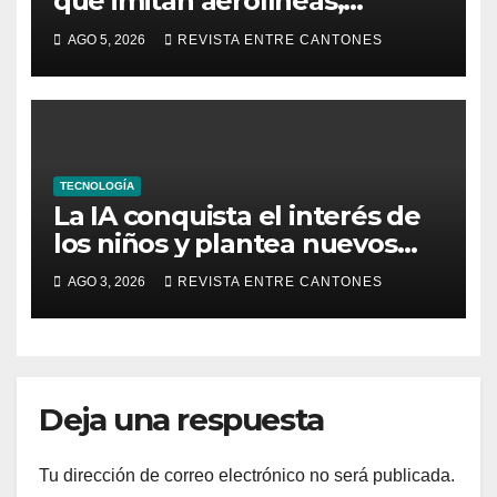
que imitan aerolíneas,
hoteles y plataformas de viaje
AGO 5, 2026
REVISTA ENTRE CANTONES
TECNOLOGÍA
La IA conquista el interés de
los niños y plantea nuevos
retos para su seguridad
AGO 3, 2026
REVISTA ENTRE CANTONES
digital
Deja una respuesta
Tu dirección de correo electrónico no será publicada.