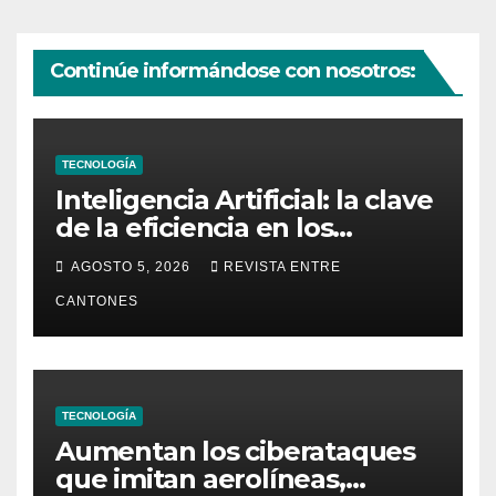
Continúe informándose con nosotros:
TECNOLOGÍA
Inteligencia Artificial: la clave
de la eficiencia en los
Centros de Operaciones de
AGOSTO 5, 2026
REVISTA ENTRE
Seguridad
CANTONES
TECNOLOGÍA
Aumentan los ciberataques
que imitan aerolíneas,