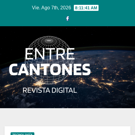
Ir
Vie. Ago 7th, 2026
8:11:42 AM
al
contenido
TECNOLOGÍA