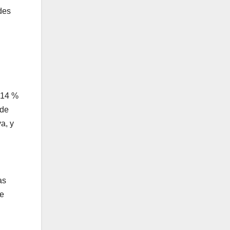
des
l 14 %
 de
a, y
as
te