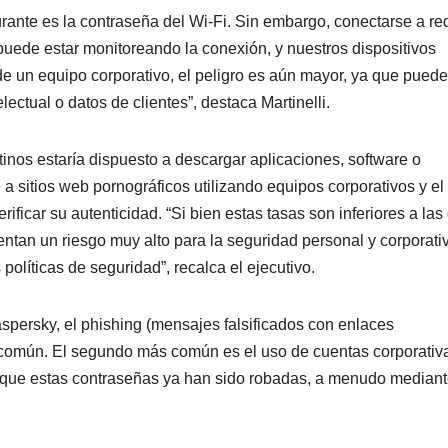
urante es la contraseña del Wi-Fi. Sin embargo, conectarse a re
uede estar monitoreando la conexión, y nuestros dispositivos
de un equipo corporativo, el peligro es aún mayor, ya que puede
ectual o datos de clientes”, destaca Martinelli.
inos estaría dispuesto a descargar aplicaciones, software o
 a sitios web pornográficos utilizando equipos corporativos y e
ificar su autenticidad. “Si bien estas tasas son inferiores a las
entan un riesgo muy alto para la seguridad personal y corporativ
líticas de seguridad”, recalca el ejecutivo.
persky, el phishing (mensajes falsificados con enlaces
s común. El segundo más común es el uso de cuentas corporativ
ica que estas contraseñas ya han sido robadas, a menudo median