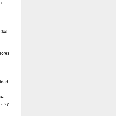
a
ados
rores
idad.
ual
sas y