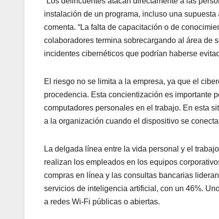
“Los delincuentes atacan directamente a las pers
instalación de un programa, incluso una supuesta ac
comenta. “La falta de capacitación o de conocimien
colaboradores termina sobrecargando al área de
incidentes cibernéticos que podrían haberse evita
El riesgo no se limita a la empresa, ya que el cib
procedencia. Esta concientización es importante p
computadores personales en el trabajo. En esta si
a la organización cuando el dispositivo se conecta
La delgada línea entre la vida personal y el trab
realizan los empleados en los equipos corporativo
compras en línea y las consultas bancarias lidera
servicios de inteligencia artificial, con un 46%. 
a redes Wi-Fi públicas o abiertas.