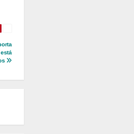
porta
 está
los