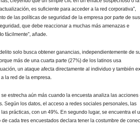
onas, creyendo que un simple clic en un enlace sospechoso o la
tualización, es suficiente para acceder a la red corporativa”,
to de las políticas de seguridad de la empresa por parte de sus
 seguridad, que debe reaccionar a muchas más amenazas e
do fácilmente”, añade.
erdelito solo busca obtener ganancias, independientemente de s
orque más de una cuarta parte (27%) de los latinos usa
tuación, un ataque afecta directamente al individuo y también 
 a la red de la empresa.
ajo se estrecha aún más cuando la encuesta analiza las acciones
s. Según los datos, el acceso a redes sociales personales, las
n las prácticas, con un 49%. En segundo lugar, se encuentra el 
Uno de cada tres encuestados declara tener la costumbre de cone