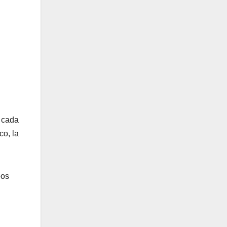
e cada
co, la
eos