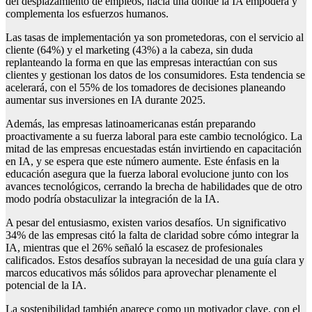
del desplazamiento de empleos, hacia una donde la IA empodera y
complementa los esfuerzos humanos.
Las tasas de implementación ya son prometedoras, con el servicio al
cliente (64%) y el marketing (43%) a la cabeza, sin duda
replanteando la forma en que las empresas interactúan con sus
clientes y gestionan los datos de los consumidores. Esta tendencia se
acelerará, con el 55% de los tomadores de decisiones planeando
aumentar sus inversiones en IA durante 2025.
Además, las empresas latinoamericanas están preparando
proactivamente a su fuerza laboral para este cambio tecnológico. La
mitad de las empresas encuestadas están invirtiendo en capacitación
en IA, y se espera que este número aumente. Este énfasis en la
educación asegura que la fuerza laboral evolucione junto con los
avances tecnológicos, cerrando la brecha de habilidades que de otro
modo podría obstaculizar la integración de la IA.
A pesar del entusiasmo, existen varios desafíos. Un significativo
34% de las empresas citó la falta de claridad sobre cómo integrar la
IA, mientras que el 26% señaló la escasez de profesionales
calificados. Estos desafíos subrayan la necesidad de una guía clara y
marcos educativos más sólidos para aprovechar plenamente el
potencial de la IA.
La sostenibilidad también aparece como un motivador clave, con el