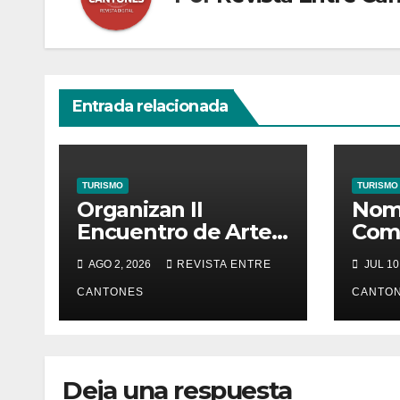
Entrada relacionada
TURISMO
TURISMO
Organizan II
Nom
Encuentro de Arte
Com
Nacional en Playa
Orga
AGO 2, 2026
REVISTA ENTRE
JUL 10
Manuel Antonio
Carn
CANTONES
Punt
CANTO
Deja una respuesta