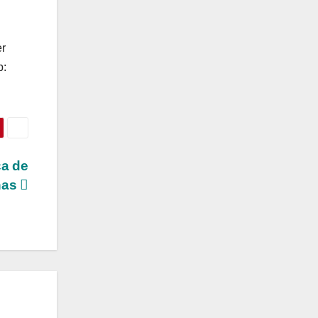
er
b:
ca de
nas