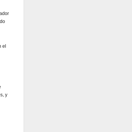
mador
ndo
 el
e
s, y