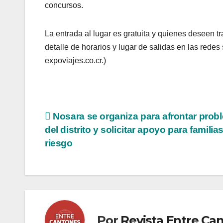
concursos.
La entrada al lugar es gratuita y quienes deseen tr
detalle de horarios y lugar de salidas en las rede
expoviajes.co.cr.)
Navegación
Nosara se organiza para afrontar prob
del distrito y solicitar apoyo para familia
de
riesgo
entradas
Por
Revista Entre Ca