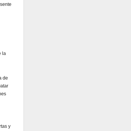
esente
 la
a de
atar
nes
rtas y