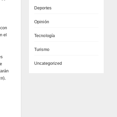
Deportes
Opinión
 con
n el
Tecnología
Turismo
es
Uncategorized
ue
tarán
o),