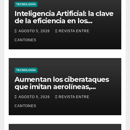
TECNOLOGÍA
Inteligencia Artificial: la clave
de la eficiencia en los
Centros de Operaciones de
AGOSTO 5, 2026
REVISTA ENTRE
Seguridad
CANTONES
TECNOLOGÍA
Aumentan los ciberataques
que imitan aerolíneas,
hoteles y plataformas de
AGOSTO 5, 2026
REVISTA ENTRE
viaje
CANTONES