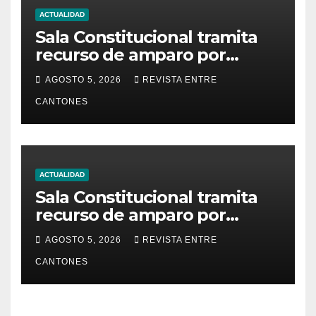
ACTUALIDAD
Sala Constitucional tramita
recurso de amparo por
presunta falta de respuesta
AGOSTO 5, 2026
REVISTA ENTRE
en relación con los
CANTONES
fundamentos técnicos del
examen de incorporación al
Colegio de Abogados
ACTUALIDAD
Sala Constitucional tramita
recurso de amparo por
presunta falta de respuesta
AGOSTO 5, 2026
REVISTA ENTRE
en relación con los
CANTONES
fundamentos técnicos del
examen de incorporación al
Colegio de Abogados