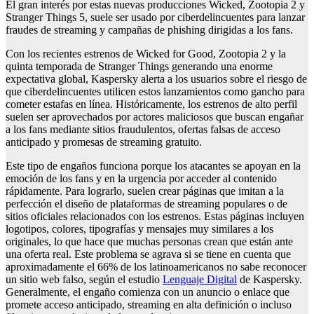
El gran interés por estas nuevas producciones Wicked, Zootopia 2 y
Stranger Things 5, suele ser usado por ciberdelincuentes para lanzar
fraudes de streaming y campañas de phishing dirigidas a los fans.
Con los recientes estrenos de Wicked for Good, Zootopia 2 y la
quinta temporada de Stranger Things generando una enorme
expectativa global, Kaspersky alerta a los usuarios sobre el riesgo de
que ciberdelincuentes utilicen estos lanzamientos como gancho para
cometer estafas en línea. Históricamente, los estrenos de alto perfil
suelen ser aprovechados por actores maliciosos que buscan engañar
a los fans mediante sitios fraudulentos, ofertas falsas de acceso
anticipado y promesas de streaming gratuito.
Este tipo de engaños funciona porque los atacantes se apoyan en la
emoción de los fans y en la urgencia por acceder al contenido
rápidamente. Para lograrlo, suelen crear páginas que imitan a la
perfección el diseño de plataformas de streaming populares o de
sitios oficiales relacionados con los estrenos. Estas páginas incluyen
logotipos, colores, tipografías y mensajes muy similares a los
originales, lo que hace que muchas personas crean que están ante
una oferta real. Este problema se agrava si se tiene en cuenta que
aproximadamente el 66% de los latinoamericanos no sabe reconocer
un sitio web falso, según el estudio
Lenguaje Digital
de Kaspersky.
Generalmente, el engaño comienza con un anuncio o enlace que
promete acceso anticipado, streaming en alta definición o incluso