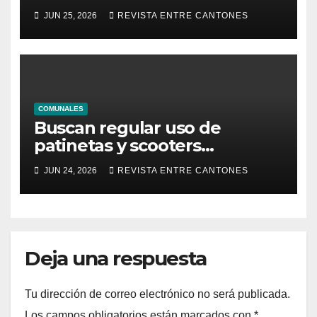
bolsillo
JUN 25, 2026
REVISTA ENTRE CANTONES
COMUNALES
Buscan regular uso de
patinetas y scooters
eléctricos en Puntarenas
JUN 24, 2026
REVISTA ENTRE CANTONES
Deja una respuesta
Tu dirección de correo electrónico no será publicada.
Los campos obligatorios están marcados con
*