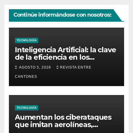
Continúe informándose con nosotros:
TECNOLOGÍA
Inteligencia Artificial: la clave
de la eficiencia en los
Centros de Operaciones de
AGOSTO 5, 2026
REVISTA ENTRE
Seguridad
CANTONES
TECNOLOGÍA
Aumentan los ciberataques
que imitan aerolíneas,
hoteles y plataformas de