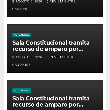
AGOSTO 5, 2026
REVISTA ENTRE
viaje
CANTONES
ACTUALIDAD
Sala Constitucional tramita
recurso de amparo por
presunta falta de respuesta
AGOSTO 5, 2026
REVISTA ENTRE
en relación con los
CANTONES
fundamentos técnicos del
examen de incorporación al
Colegio de Abogados
ACTUALIDAD
Sala Constitucional tramita
recurso de amparo por