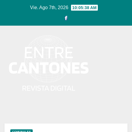
Ir
Vie. Ago 7th, 2026
10:05:39 AM
al
contenido
COMUNALES