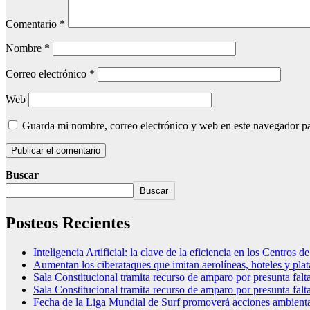
Comentario
*
Nombre
*
Correo electrónico
*
Web
Guarda mi nombre, correo electrónico y web en este navegador p
Buscar
Buscar
Posteos Recientes
Inteligencia Artificial: la clave de la eficiencia en los Centros
Aumentan los ciberataques que imitan aerolíneas, hoteles y plat
Sala Constitucional tramita recurso de amparo por presunta fal
Sala Constitucional tramita recurso de amparo por presunta fal
Fecha de la Liga Mundial de Surf promoverá acciones ambient