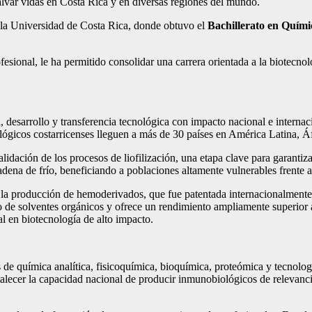
salvar vidas en Costa Rica y en diversas regiones del mundo.
la Universidad de Costa Rica, donde obtuvo el
Bachillerato en Quími
fesional, le ha permitido consolidar una carrera orientada a la biotecnol
 desarrollo y transferencia tecnológica con impacto nacional e internaci
ógicos costarricenses lleguen a más de 30 países en América Latina, Á
lidación de los procesos de liofilización, una etapa clave para garantiza
dena de frío, beneficiando a poblaciones altamente vulnerables frente a
la producción de hemoderivados, que fue patentada internacionalmente, 
 de solventes orgánicos y ofrece un rendimiento ampliamente superior 
l en biotecnología de alto impacto.
de química analítica, fisicoquímica, bioquímica, proteómica y tecnolog
talecer la capacidad nacional de producir inmunobiológicos de relevanci