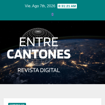
Ir
Vie. Ago 7th, 2026
8:31:21 AM
al
contenido
COMUNALES