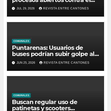
alcalde de Grecia
JUL 29, 2026
REVISTA ENTRE CANTONES
COMUNALES
Puntarenas: Usuarios de
buses podrían subir golpe al
bolsillo
JUN 25, 2026
REVISTA ENTRE CANTONES
COMUNALES
Buscan regular uso de
patinetas y scooters