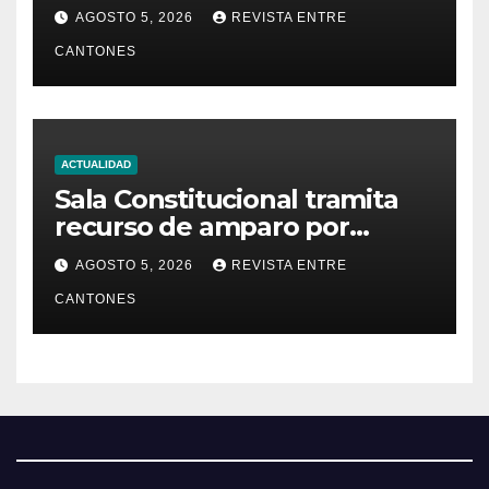
presunta falta de respuesta
AGOSTO 5, 2026
REVISTA ENTRE
en relación con los
CANTONES
fundamentos técnicos del
examen de incorporación al
Colegio de Abogados
ACTUALIDAD
Sala Constitucional tramita
recurso de amparo por
presunta falta de respuesta
AGOSTO 5, 2026
REVISTA ENTRE
en relación con los
CANTONES
fundamentos técnicos del
examen de incorporación al
Colegio de Abogados