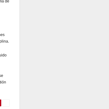
oma de
nes
plina.
uido
se
tión