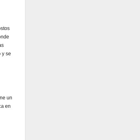
ostos
donde
as
 y se
one un
ca en