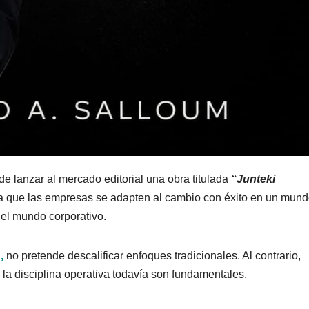
e lanzar al mercado editorial una obra titulada
“Junteki
a que las empresas se adapten al cambio con éxito en un mun
del mundo corporativo.
,
no pretende descalificar enfoques tradicionales. Al contrario,
y la disciplina operativa todavía son fundamentales.