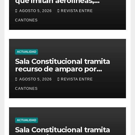
que imitan aerolíneas,
hoteles y plataformas de
AGOSTO 5, 2026
REVISTA ENTRE
viaje
CANTONES
ACTUALIDAD
Sala Constitucional tramita
recurso de amparo por
presunta falta de respuesta
AGOSTO 5, 2026
REVISTA ENTRE
en relación con los
CANTONES
fundamentos técnicos del
examen de incorporación al
Colegio de Abogados
ACTUALIDAD
Sala Constitucional tramita