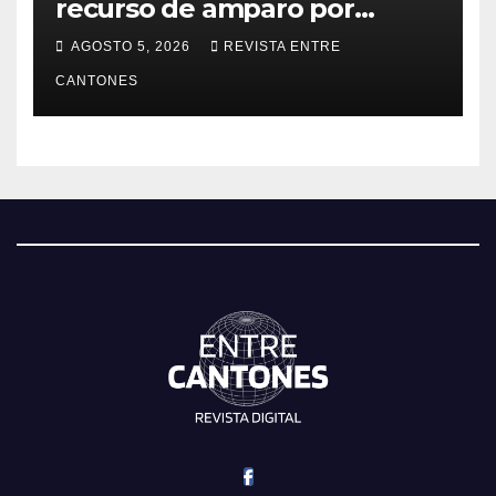
recurso de amparo por
presunta falta de respuesta
AGOSTO 5, 2026
REVISTA ENTRE
en relación con los
CANTONES
fundamentos técnicos del
examen de incorporación al
Colegio de Abogados