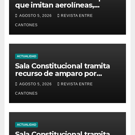
que imitan aerolíneas,
hoteles y plataformas de
AGOSTO 5, 2026
REVISTA ENTRE
viaje
CANTONES
ACTUALIDAD
Sala Constitucional tramita
recurso de amparo por
presunta falta de respuesta
AGOSTO 5, 2026
REVISTA ENTRE
en relación con los
CANTONES
fundamentos técnicos del
examen de incorporación al
Colegio de Abogados
ACTUALIDAD
Sala Constitucional tramita