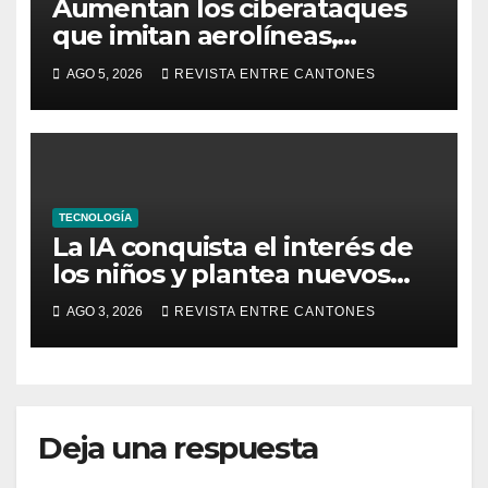
Aumentan los ciberataques
que imitan aerolíneas,
hoteles y plataformas de viaje
AGO 5, 2026
REVISTA ENTRE CANTONES
TECNOLOGÍA
La IA conquista el interés de
los niños y plantea nuevos
retos para su seguridad
AGO 3, 2026
REVISTA ENTRE CANTONES
digital
Deja una respuesta