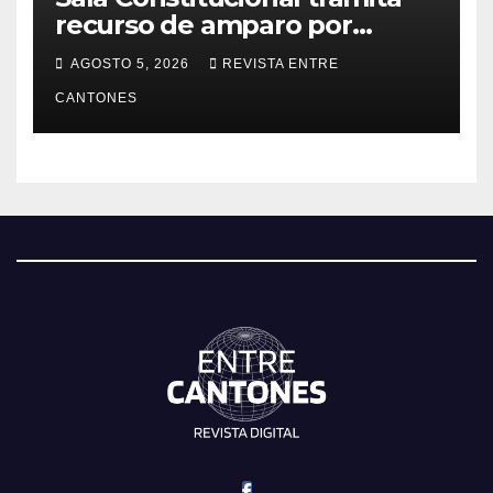
recurso de amparo por
presunta falta de respuesta
AGOSTO 5, 2026
REVISTA ENTRE
en relación con los
CANTONES
fundamentos técnicos del
examen de incorporación al
Colegio de Abogados