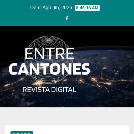
Ir
Dom. Ago 9th, 2026
8:46:16 AM
al
contenido
ACTUALIDAD