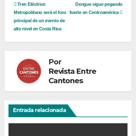
Navegación
Tren Eléctrico
Dengue sigue pegando
Metropolitano será el foro
fuerte en Centroamérica
de
principal de un evento de
entradas
alto nivel en Costa Rica
Por
Revista Entre
Cantones
Entrada relacionada