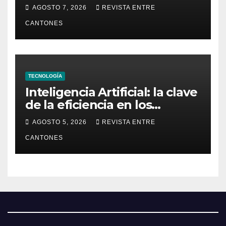
dueño de la República
AGOSTO 7, 2026
REVISTA ENTRE
CANTONES
TECNOLOGÍA
Inteligencia Artificial: la clave
de la eficiencia en los
Centros de Operaciones de
AGOSTO 5, 2026
REVISTA ENTRE
Seguridad
CANTONES