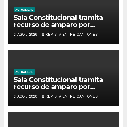
ACTUALIDAD
Sala Constitucional tramita
recurso de amparo por
presunta falta de respuesta
AGO 5, 2026
REVISTA ENTRE CANTONES
en relación con los
fundamentos técnicos del
examen de incorporación al
Colegio de Abogados
ACTUALIDAD
Sala Constitucional tramita
recurso de amparo por
presunta falta de respuesta
AGO 5, 2026
REVISTA ENTRE CANTONES
en relación con los
fundamentos técnicos del
examen de incorporación al
Colegio de Abogados