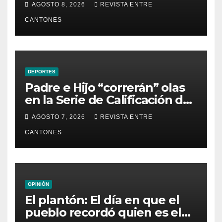
AGOSTO 8, 2026
REVISTA ENTRE
CANTONES
DEPORTES
Padre e Hijo “correrán” olas
en la Serie de Calificación de
la Liga Mundial de Surf
AGOSTO 7, 2026
REVISTA ENTRE
CANTONES
OPINIÓN
El plantón: El día en que el
pueblo recordó quien es el