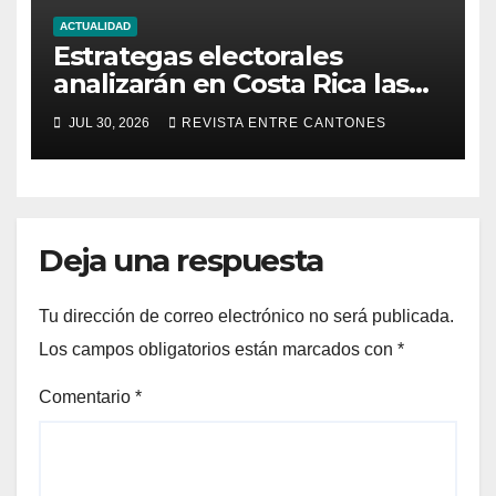
ACTUALIDAD
Estrategas electorales
analizarán en Costa Rica las
nuevas formas de conquistar
JUL 30, 2026
REVISTA ENTRE CANTONES
al votante
Deja una respuesta
Tu dirección de correo electrónico no será publicada.
Los campos obligatorios están marcados con
*
Comentario
*