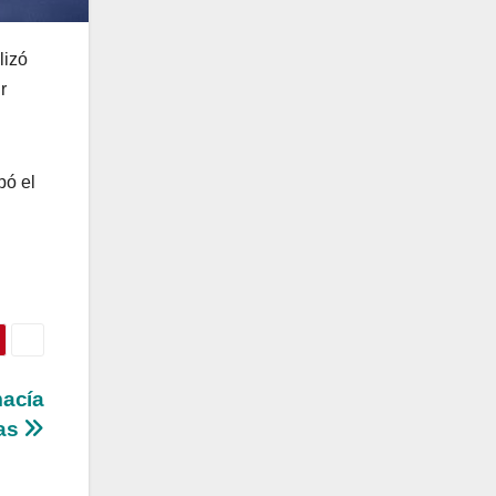
lizó
r
pó el
macía
las