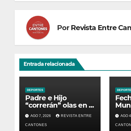
entradas
Por
Revista Entre Ca
Entrada relacionada
DEPORTES
DEPORT
Padre e Hijo
Fech
“correrán” olas en la
Mund
Serie de Calificación
prom
AGO 7, 2026
REVISTA ENTRE
AGO 4
de la Liga Mundial
ambi
de Surf
CANTONES
Play
CANTO