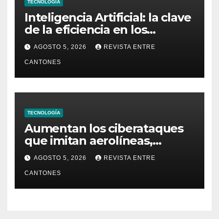
TECNOLOGÍA
Inteligencia Artificial: la clave
de la eficiencia en los
Centros de Operaciones de
AGOSTO 5, 2026
REVISTA ENTRE
Seguridad
CANTONES
TECNOLOGÍA
Aumentan los ciberataques
que imitan aerolíneas,
hoteles y plataformas de
AGOSTO 5, 2026
REVISTA ENTRE
viaje
CANTONES