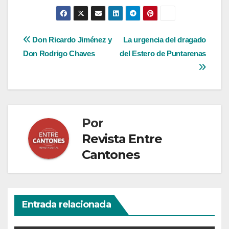
Navegación
Don Ricardo Jiménez y
La urgencia del dragado
Don Rodrigo Chaves
del Estero de Puntarenas
de
entradas
Por
Revista Entre
Cantones
Entrada relacionada