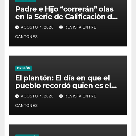
Padre e Hijo “correrán” olas
en la Serie de Calificación de
la Liga Mundial de Surf
AGOSTO 7, 2026
REVISTA ENTRE
CANTONES
OPINIÓN
El plantón: El día en que el
pueblo recordó quien es el
dueño de la República
AGOSTO 7, 2026
REVISTA ENTRE
CANTONES