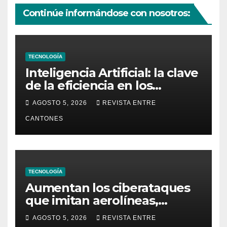
Continúe informándose con nosotros:
TECNOLOGÍA
Inteligencia Artificial: la clave
de la eficiencia en los
Centros de Operaciones de
AGOSTO 5, 2026
REVISTA ENTRE
Seguridad
CANTONES
TECNOLOGÍA
Aumentan los ciberataques
que imitan aerolíneas,
hoteles y plataformas de
AGOSTO 5, 2026
REVISTA ENTRE
viaje