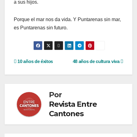
a sus hijos.
Porque el mar nos da vida. Y Puntarenas sin mar,
es Puntarenas sin futuro.
Navegación
10 años de éxitos
48 años de cultura viva
de
entradas
Por
Revista Entre
Cantones