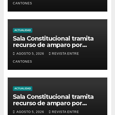
CANTONES
ACTUALIDAD
Sala Constitucional tramita
recurso de amparo por
presunta falta de respuesta
AGOSTO 5, 2026
REVISTA ENTRE
en relación con los
CANTONES
fundamentos técnicos del
examen de incorporación al
Colegio de Abogados
ACTUALIDAD
Sala Constitucional tramita
recurso de amparo por
presunta falta de respuesta
AGOSTO 5, 2026
REVISTA ENTRE