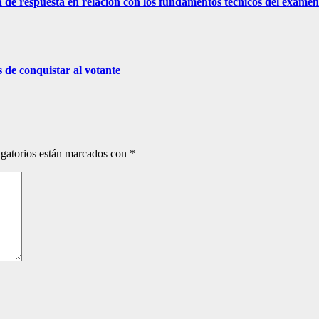
a de respuesta en relación con los fundamentos técnicos del exame
 de conquistar al votante
gatorios están marcados con
*