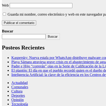
Web
Guarda mi nombre, correo electrónico y web en este navegador p
Buscar
Buscar
Posteos Recientes
Kaspersky: Nueva estafa por WhatsApp distribuye malware con 
Playa Sámara atraviesa grave crisis en el abastecimiento de agu
Padre e Hijo “correrán” olas en la Serie de Calificación de la 
El plantón: El día en que el pueblo recordó quien es el dueño d
Inteligencia Artificial: la clave de la eficiencia en los Centros
Actualidad
Comunales
Cultura
Deportes
Opinión
Tecnología