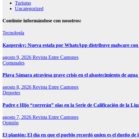
Turismo
Uncategorized
Continúe informándose con nosotros:
Tecnología
Kaspersky: Nueva estafa por WhatsApp distribuye malware con f
agosto 9, 2026
Revista Entre Cantones
Comunales
Playa Sámara atraviesa grave crisis en el abastecimiento de agua
agosto 8, 2026
Revista Entre Cantones
Deportes
Padre e Hijo “correrán” olas en la Serie de Calificación de la Li
agosto 7, 2026
Revista Entre Cantones
Opinión
El plantón: El día en que el pueblo recordó quien es el dueño de 